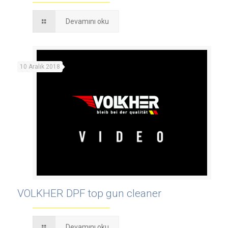
Devamını oku
10 Aralık 2018
VOLKHER DPF top gun cleaner
Devamını oku