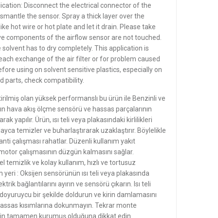
ication: Disconnect the electrical connector of the
ismantle the sensor. Spray a thick layer over the
ke hot wire or hot plate and let it drain. Please take
ive components of the airflow sensor are not touched.
solvent has to dry completely. This application is
ch exchange of the air filter or for problem caused
efore using on solvent sensitive plastics, especially on
 parts, check compatibility.
irilmiş olan yüksek performanslı bu ürün ile Benzinli ve
rın hava akış ölçme sensörü ve hassas parçalarının
ak yapılır. Ürün, ısı teli veya plakasındaki kirlilikleri
yca temizler ve buharlaştırarak uzaklaştırır. Böylelikle
nti çalışması rahatlar. Düzenli kullanım yakıt
e motor çalışmasının düzgün kalmasını sağlar.
 temizlik ve kolay kullanım, hızlı ve tortusuz
yeri : Oksijen sensörünün ısı teli veya plakasında
ktrik bağlantılarını ayırın ve sensörü çıkarın. Isı teli
 doyuruycu bir şekilde doldurun ve kirin damlamasını
hassas kısımlarına dokunmayın. Tekrar monte
in tamamen kurumuş olduğuna dikkat edin.