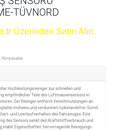
IŞ SENSÖRÜ
ME-TÜVNORD
.tr Üzerinden Satın Alın.
r
,
Kimyasallar
.
lter Hochleistungsreiniger zur schnellen und
g empfindlicher Teile des Luftmassensensors in
otoren. Der Reiniger entfernt Verschmutzungen an
zeplatte mühelos und verdunstet rückstandsfrei. Somit
Start- und Leerlaufverhalten des Fahrzeuges. Eine
ng des Sensors senkt den Kraftstoffverbrauch und
ng stabil. Eigenschaften: hervorragende Reinigungs-