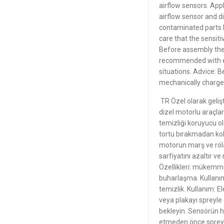
airflow sensors. Appl
airflow sensor and d
contaminated parts li
care that the sensit
Before assembly the 
recommended with ea
situations. Advice: B
mechanically charged
TR Özel olarak gelişt
dizel motorlu araçla
temizliği koruyucu olar
tortu bırakmadan kola
motorun marş ve röla
sarfiyatını azaltır v
Özellikleri: mükemmel
buharlaşma. Kullanım 
temizlik. Kullanım: Ele
veya plakayı spreyle
bekleyin. Sensörün 
etmeden önce sprey