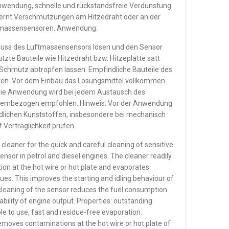
nwendung, schnelle und rückstandsfreie Verdunstung.
fernt Verschmutzungen am Hitzedraht oder an der
ftmassensensoren. Anwendung:
luss des Luftmassensensors lösen und den Sensor
zte Bauteile wie Hitzedraht bzw. Hitzeplatte satt
Schmutz abtropfen lassen. Empfindliche Bauteile des
ren. Vor dem Einbau das Lösungsmittel vollkommen
Die Anwendung wird bei jedem Austausch des
oblembezogen empfohlen. Hinweis: Vor der Anwendung
dlichen Kunststoffen, insbesondere bei mechanisch
 Verträglichkeit prüfen.
cleaner for the quick and careful cleaning of sensitive
sensor in petrol and diesel engines. The cleaner readily
on at the hot wire or hot plate and evaporates
dues. This improves the starting and idling behaviour of
cleaning of the sensor reduces the fuel consumption
ability of engine output. Properties: outstanding
ple to use, fast and residue-free evaporation.
emoves contaminations at the hot wire or hot plate of