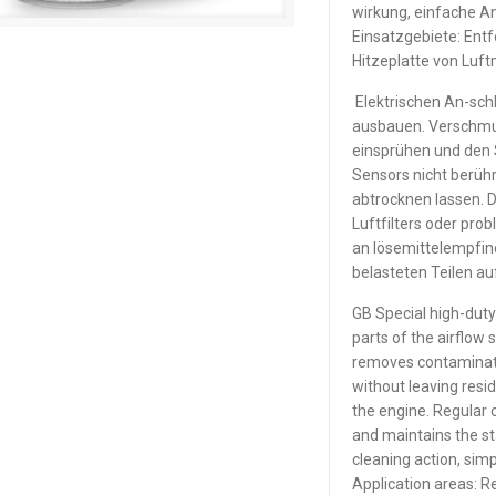
wirkung, einfache A
Einsatzgebiete: Ent
Hitzeplatte von Lu
Elektrischen An-sch
ausbauen. Verschmut
einsprühen und den 
Sensors nicht berüh
abtrocknen lassen. 
Luftfilters oder pr
an lösemittelempfin
belasteten Teilen auf
GB Special high-duty 
parts of the airflow 
removes contaminati
without leaving resi
the engine. Regular 
and maintains the st
cleaning action, sim
Application areas: R