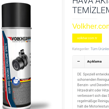
HAVA AK
TEMİZLE
Volkher.com
volkher.com.tr
Kategoriler:
Tüm Ürünle
Açıklama
DE Speziell entwicke
schonenden Reinigun
Benzin- und Dieselm
Hitzedraht oder Hit
verbessert sich das 
regelmäßige Reinigu
hält die Motorleistu