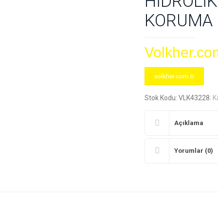
HİDROLİ
KORUMA 
Volkher.com
volkher.com.tr
Stok Kodu:
VLK43228
.
K
Açıklama
Yorumlar (0)