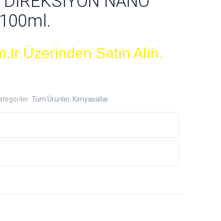
K DİREKSİYON NANO
100ml.
.tr Üzerinden Satın Alın.
ategoriler:
Tüm Ürünler
,
Kimyasallar
.