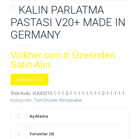
KALIN PARLATMA
PASTASI V20+ MADE IN
GERMANY
Volkher.com.tr Üzerinden
Satın Alın.
volkher.com.tr
Stok Kodu:
VLK43215-1-1-1-2-1-1-1-1-1-1-1-1-2-1-1-1-1-1
.
Kategoriler:
Tüm Ürünler
,
Kimyasallar
.
Açıklama
Yorumlar (0)