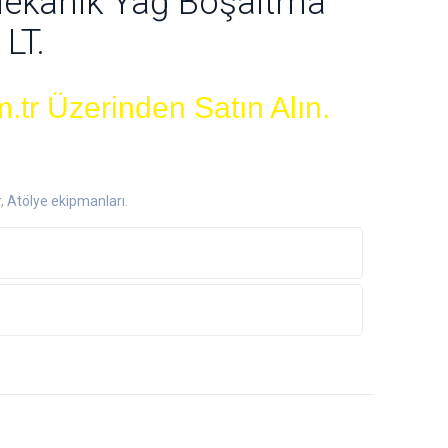
Mekanik Yağ Boşaltma
LT.
.tr Üzerinden Satın Alın.
r
,
Atölye ekipmanları
.